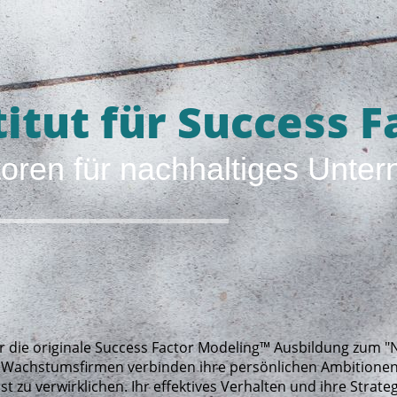
itut für Success 
toren für nachhaltiges Unt
n wir die originale Success Factor Modeling™ Ausbildung zum
 Wachstumsfirmen verbinden ihre persönlichen Ambitionen 
st zu verwirklichen. Ihr effektives Verhalten und ihre Strat