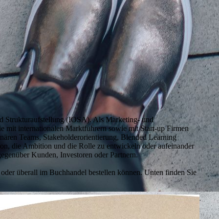
nd Strukturaufstellung (IOSA). Als Marketing- und
e mit internationalen Marktführern sowie mit Start-up Firmen
iplinären Teams, Stakeholderorientierung, Blended Learning
ion, die Ambition und die Rolle zu entwickeln oder aufeinander
gegenüber Kunden, Investoren oder Partnern.
der überall im Buchhandel bestellen können. Unten finden Sie