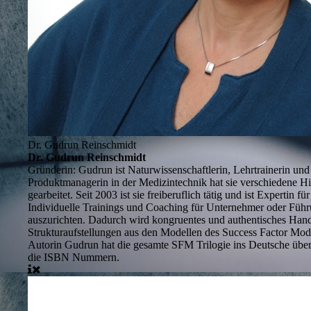
Dr. Gudrun Reinschmidt
Dr. Gudrun Reinschmidt
Gründerin:
Gudrun ist Naturwissenschaftlerin, Lehrtrainerin un
Produktmanagerin in der Medizintechnik hat sie verschiedene Hig
gearbeitet. Seit 2003 ist sie freiberuflich tätig und ist Experti
Individuelle Trainings und Coaching
für Unternehmer oder Führu
auszurichten. Dadurch wird kongruentes und authentisches Han
Strukturaufstellungen
aus den Modellen des Success Factor Mod
Autorin
Gudrun hat die gesamte SFM Trilogie ins Deutsche übe
die ISBN Nummern.