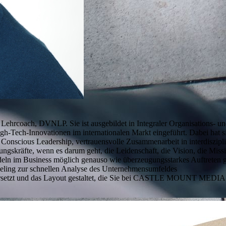
d Lehrcoach, DVNLP. Sie ist ausgebildet in Integraler Organisations- u
h-Tech-Innovationen im internationalen Markt eingeführt. Dabei hat si
n für Conscious Leadership, vertrauensvolle Zusammenarbeit in interdisz
ngskräfte, wenn es darum geht, die Leidenschaft, die Vision, die Miss
deln im Business möglich genauso wie überzeugungsstarkes Auftreten 
eling zur schnellen Analyse des Unternehmensumfeldes
rsetzt und das Layout gestaltet, die Sie bei CASTLE MOUNT MEDIA o